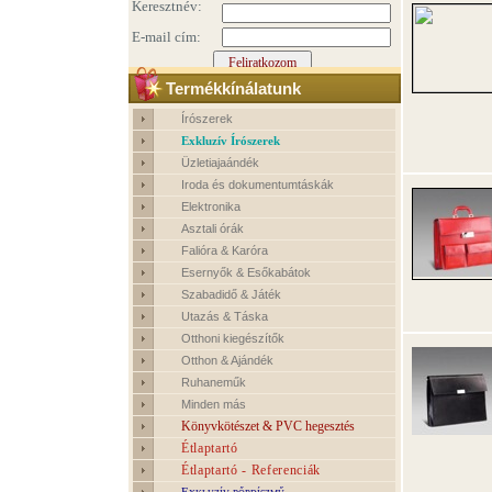
Termékkínálatunk
Írószerek
Exkluzív Írószerek
Üzletiajaándék
Iroda és dokumentumtáskák
Elektronika
Asztali órák
Falióra & Karóra
Esernyők & Esőkabátok
Szabadidő & Játék
Utazás & Táska
Otthoni kiegészítők
Otthon & Ajándék
Ruhaneműk
Minden más
Könyvkötészet & PVC hegesztés
Étlaptartó
Étlaptartó - Referenciák