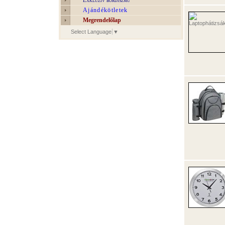
Exkluzív bőrdíszmű
Ajándékötletek
Megrendelőlap
Select Language
▼