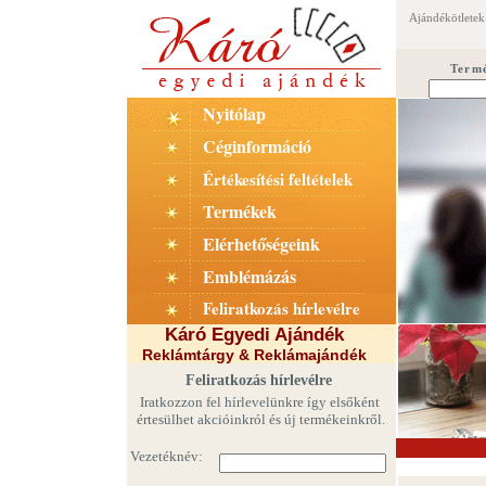
Ajándékötletek
Term
Nyitólap
Céginformáció
Értékesítési feltételek
Termékek
Elérhetőségeink
Emblémázás
Feliratkozás hírlevélre
Káró Egyedi Ajándék
Reklámtárgy & Reklámajándék
Feliratkozás hírlevélre
Iratkozzon fel hírlevelünkre így elsőként
értesülhet akcióinkról és új termékeinkről.