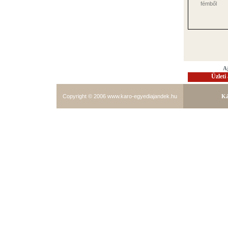
A
Üzleti
Copyright © 2006
www.karo-egyediajandek.hu
Ká