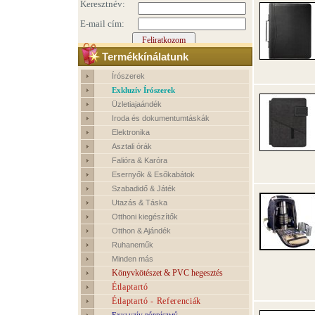
Termékkínálatunk
Írószerek
Exkluzív Írószerek
Üzletiajaándék
Iroda és dokumentumtáskák
Elektronika
Asztali órák
Falióra & Karóra
Esernyők & Esőkabátok
Szabadidő & Játék
Utazás & Táska
Otthoni kiegészítők
Otthon & Ajándék
Ruhaneműk
Minden más
Könyvkötészet & PVC hegesztés
Étlaptartó
Étlaptartó - Referenciák