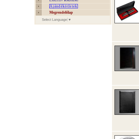
Exkluzív bőrdíszmű
Ajándékötletek
Megrendelőlap
Select Language
▼