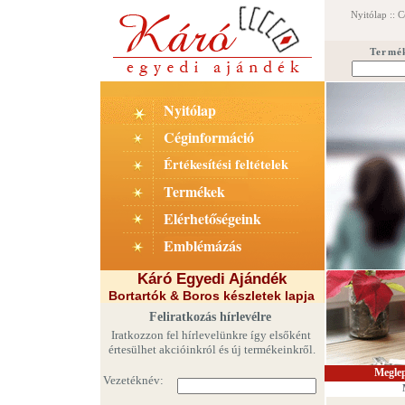
Nyitólap
::
C
Termé
Nyitólap
Céginformáció
Értékesítési feltételek
Termékek
Elérhetőségeink
E
mblémázás
Káró Egyedi Ajándék
Bortartók & Boros készletek lapja
Feliratkozás hírlevélre
Iratkozzon fel hírlevelünkre így elsőként
értesülhet akcióinkról és új termékeinkről.
Meglep