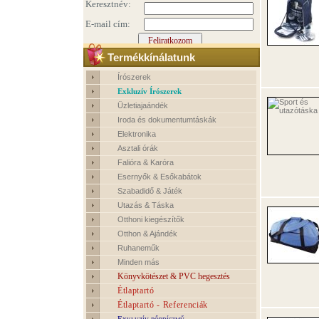
Termékkínálatunk
Írószerek
Exkluzív Írószerek
Üzletiajaándék
Iroda és dokumentumtáskák
Elektronika
Asztali órák
Falióra & Karóra
Esernyők & Esőkabátok
Szabadidő & Játék
Utazás & Táska
Otthoni kiegészítők
Otthon & Ajándék
Ruhaneműk
Minden más
Könyvkötészet & PVC hegesztés
Étlaptartó
Étlaptartó - Referenciák