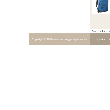
Sporttáska - P
Copyright © 2006
www.karo-egyediajandek.hu
Nyitólap
::