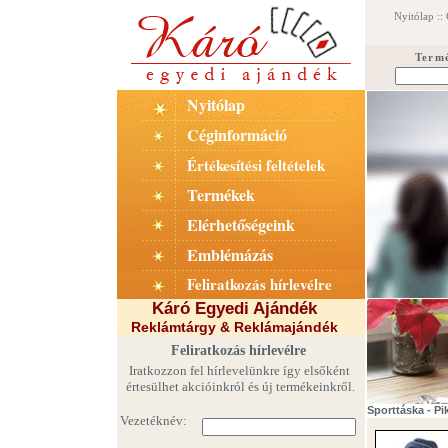
Nyitólap
::
Term
Nyitólap
Céginformáció
Értékesítési feltételek
Termékek
Elérhetőségeink
Emblémázás
Feliratkozás hírlevélre
Káró Egyedi Ajándék
Reklámtárgy & Reklámajándék
Feliratkozás hírlevélre
Iratkozzon fel hírlevelünkre így elsőként
értesülhet akcióinkról és új termékeinkről.
Sporttáska - P