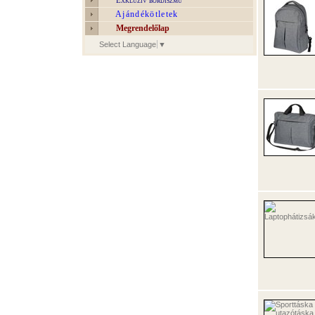
Exkluzív bőrdíszmű
Ajándékötletek
Megrendelőlap
Select Language
▼