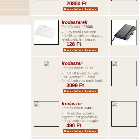
20850
Ft
Irodaszerek
Termék kód #
22006
Egyszerű kivitelben
készült, praktikus műanyag
levélbontó, fém késsel.
126
Ft
Irodaszer
Termék kód # P0619
A/4 Oklevéltartó, velúr
PVC kötésben. Fekvő
formátumban is rendelhető!
3099
Ft
Irodaszer
Termék kód #
20497
70 oldalas spirálos
jegyzetfüzet golyóstollal,
környezetbarát anyagból.
490
Ft