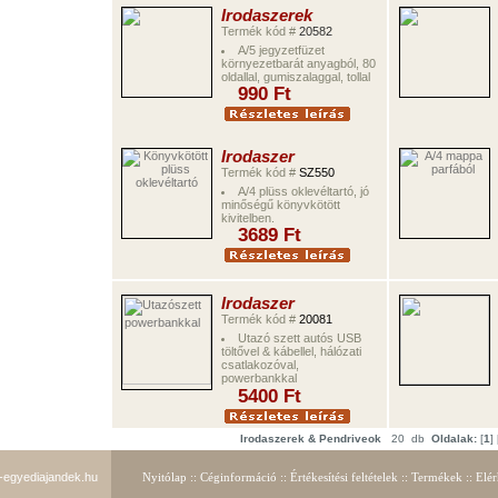
Irodaszerek
Termék kód #
20582
A/5 jegyzetfüzet
környezetbarát anyagból, 80
oldallal, gumiszalaggal, tollal
9
90
Ft
Irodaszer
Termék kód #
SZ550
A/4 plüss oklevéltartó, jó
minőségű könyvkötött
kivitelben.
3689
Ft
Irodaszer
Termék kód #
20081
Utazó szett autós USB
töltővel & kábellel, hálózati
csatlakozóval,
powerbankkal
5400
Ft
Irodaszerek &
Pendriveok
20 db
Oldalak:
[
1
] 
egyediajandek.hu
Nyitólap
::
Céginformáció
::
Értékesítés
i feltételek
::
Termékek
::
Elér