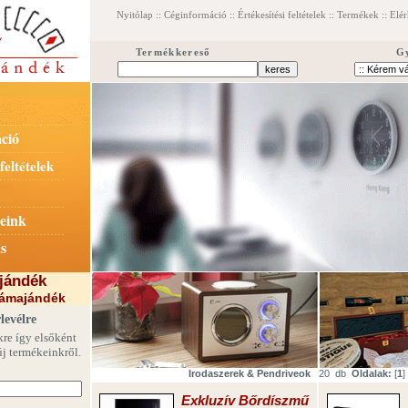
Nyitólap
::
Céginformáció
::
Értékesítési feltételek
::
Termékek
::
Elér
Termékkereső
G
ció
feltételek
eink
s
jándék
lámajándék
levélre
kre így elsőként
új termékeinkről.
Irodaszerek &
Pendriveok
20 db
Oldalak:
[
1
] 
Exkluzív Bőrdíszmű