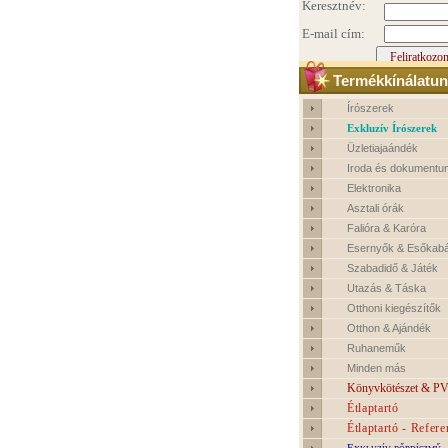
Termékkínálatun
Írószerek
Exkluzív Írószerek
Üzletiajaándék
Iroda és dokumentu
Elektronika
Asztali órák
Falióra & Karóra
Esernyők & Esőkab
Szabadidő & Játék
Utazás & Táska
Otthoni kiegészítők
Otthon & Ajándék
Ruhaneműk
Minden más
Könyvkötészet & PV
Étlaptartó
Étlaptartó - Refere