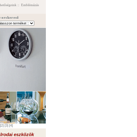
hetőségeink
::
Emblémázás
yorskereső
[
2
] [
3
] [
4
]
Irodai eszközök