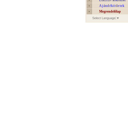
Exkluzív bőrdíszmű
Ajándékötletek
Megrendelőlap
Select Language
▼