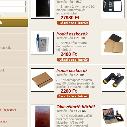
Termék kód #
EL7
Shanka 2,
A/4 méretű bőr
mappa, tolltartóval és
jegyzettömbbel
27980
Ft
k
Irodai eszközök
Termék kód #
21030
Asztali írószertartó,
dátumjelzős órával és
mtáskák
hőmérővel
2400
Ft
Irodai eszközök
átok
Termék kód #
21194
Kartonmappa: tartalma
egy 80 oldalas jegyzettömb,
jelölőcsík vonalzó, radír, stb.
2200
Ft
Oklevéltartó bőrből
C hegesztés
Termék kód #
G3006
A/4 Oklevéltartó valódi
bőrkötésben, varrott
nciák
kivitelben A/3 és A/5
méretben is rendelhető.