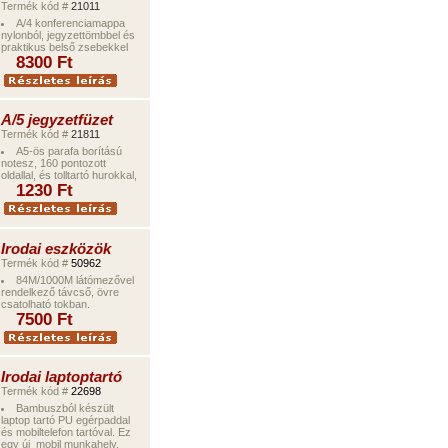
Termék kód #
21011
A/4 konferenciamappa
nylonból, jegyzettömbbel és
praktikus belső zsebekkel
8300
Ft
A/5 jegyzetfüzet
Termék kód #
21811
A5-ös parafa borítású
notesz, 160 pontozott
oldallal, és tolltartó hurokkal,
1230
Ft
Irodai eszközök
Termék kód #
50962
84M/1000M látómezővel
rendelkező távcső, övre
csatolható tokban.
7500
Ft
Irodai laptoptartó
Termék kód #
22698
Bambuszból készült
laptop tartó PU egérpaddal
és mobiltelefon tartóval. Ez
egy új mobil munkahely.