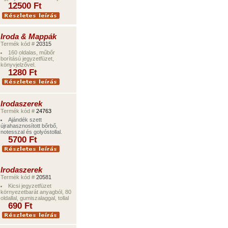
12500 Ft
Iroda & Mappák
Termék kód #
20315
160 oldalas, műbőr
borítású jegyzetfüzet,
könyvjelzővel.
1280 Ft
Irodaszerek
Termék kód #
24763
Ajándék szett
újrahasznosított bőrbő,
notesszal és golyóstollal.
5700
Ft
Irodaszerek
Termék kód #
20581
Kicsi jegyzetfüzet
környezetbarát anyagból, 80
oldallal, gumiszalaggal, tollal
690
Ft