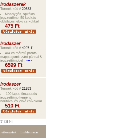
Irodaszerek
Termék kód #
20583
Mosolygós, spirálos
jegyzettömb, 50 kockás
oldallal,és jelölő csíkokkal.
475
Ft
Irodaszer
Termék kód #
4297-11
A/4-es méretű parafa
mappa gumis záró pánttal &
jegyzettömbbel .
--->
6
599
Ft
Irodaszer
Termék kód #
21283
100 lapos öntapadós
jegyzettömb kemény
borítóval és jelölő csíkokkal
510
Ft
[
2
] [
3
] [
4
]
hetőségeink
::
Emblémázás