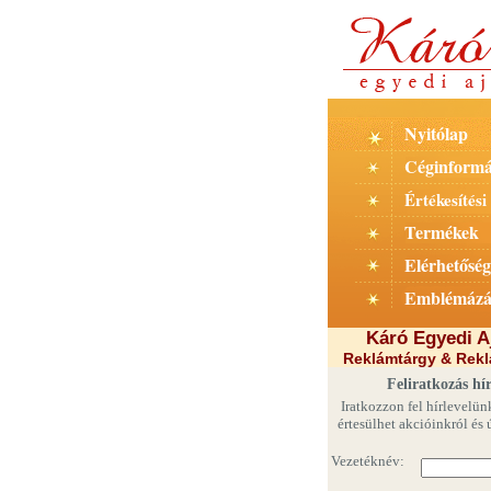
Nyitólap
Céginformá
Értékesítési 
Termékek
Elérhetőség
Emblémázá
Káró Egyedi A
Reklámtárgy & Rek
Feliratkozás hír
Iratkozzon fel hírlevelün
értesülhet akcióinkról és 