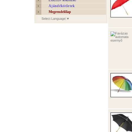
Exkluzív bőrdíszmű
Ajándékötletek
Megrendelőlap
Select Language
▼