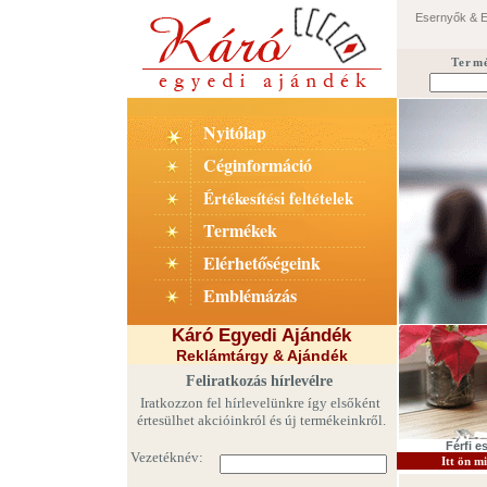
Esernyők & 
Term
Nyitólap
Céginformáció
Értékesítési feltételek
Termékek
Elérhetőségeink
Emblémázás
Káró Egyedi Ajándék
Reklámtárgy & Ajándék
Feliratkozás hírlevélre
Iratkozzon fel hírlevelünkre így elsőként
értesülhet akcióinkról és új termékeinkről.
Férfi e
Itt ön m