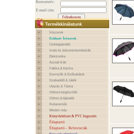
Termékkínálatunk
Írószerek
Exkluzív Írószerek
Üzletiajaándék
Iroda és dokumentumtáskák
Elektronika
Asztali órák
Falióra & Karóra
Esernyők & Esőkabátok
Szabadidő & Játék
Utazás & Táska
Otthoni kiegészítők
Otthon & Ajándék
Ruhaneműk
Minden más
Könyvkötészet & PVC hegesztés
Étlaptartó
Étlaptartó - Referenciák