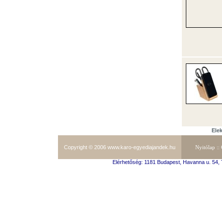
Ele
Copyright © 2006
www.karo-egyediajandek.hu
Nyitólap
::
Elérhetőség: 1181 Budapest, Havanna u. 54, T