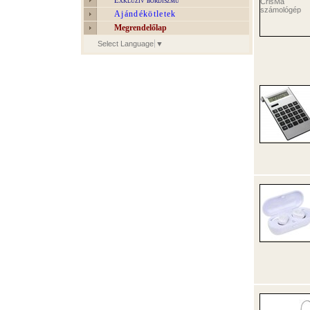
Exkluzív bőrdíszmű
Ajándékötletek
Megrendelőlap
Select Language
▼