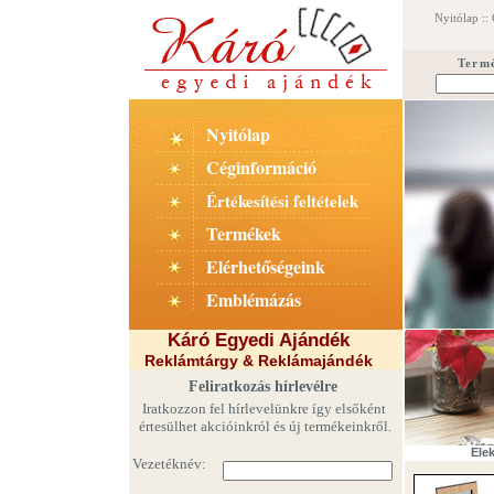
Nyitólap
::
Term
Nyitólap
Céginformáció
Értékesítési feltételek
Termékek
Elérhetőségeink
Emblémázás
Káró Egyedi Ajándék
Reklámtárgy & Reklámajándék
Feliratkozás hírlevélre
Iratkozzon fel hírlevelünkre így elsőként
értesülhet akcióinkról és új termékeinkről.
Ele