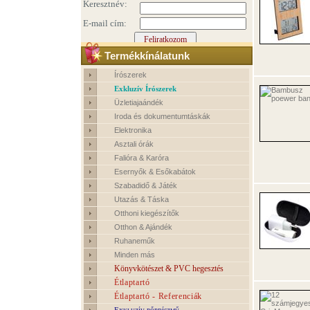
Termékkínálatunk
Írószerek
Exkluzív Írószerek
Üzletiajaándék
Iroda és dokumentumtáskák
Elektronika
Asztali órák
Falióra & Karóra
Esernyők & Esőkabátok
Szabadidő & Játék
Utazás & Táska
Otthoni kiegészítők
Otthon & Ajándék
Ruhaneműk
Minden más
Könyvkötészet & PVC hegesztés
Étlaptartó
Étlaptartó - Referenciák