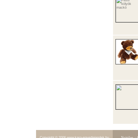
Copyright © 2006
www.karo-egyediajandek.hu
Nyitólap
::