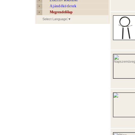
Exkluzív bőrdíszmű
Ajándékötletek
Megrendelőlap
Select Language
▼