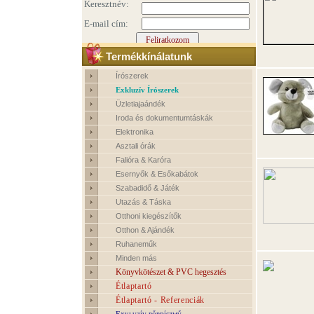
Termékkínálatunk
Írószerek
Exkluzív Írószerek
Üzletiajaándék
Iroda és dokumentumtáskák
Elektronika
Asztali órák
Falióra & Karóra
Esernyők & Esőkabátok
Szabadidő & Játék
Utazás & Táska
Otthoni kiegészítők
Otthon & Ajándék
Ruhaneműk
Minden más
Könyvkötészet & PVC hegesztés
Étlaptartó
Étlaptartó - Referenciák