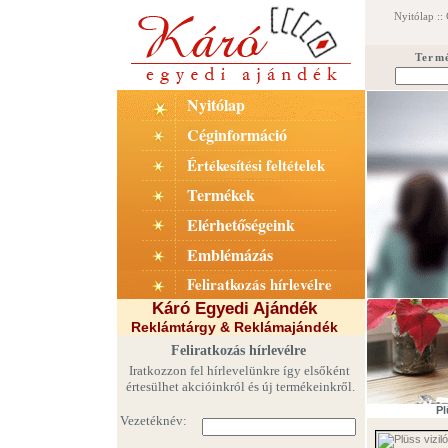
Nyitólap
::
Term
Nyitólap
Céginformáció
Értékesítési feltételek
Termékek
Elérhetőségeink
Emblémázás
Feliratkozás hírlevélre
Káró Egyedi Ajándék
Reklámtárgy & Reklámajándék
Feliratkozás hírlevélre
Iratkozzon fel hírlevelünkre így elsőként
értesülhet akcióinkról és új termékeinkről.
Pl